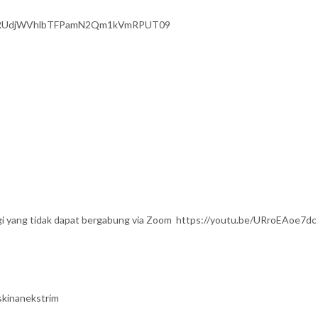
OSt0RUdjWVhlbTFPamN2Qm1kVmRPUT09
gi yang tidak dapat bergabung via Zoom https://youtu.be/URroEAoe7dc
kinanekstrim