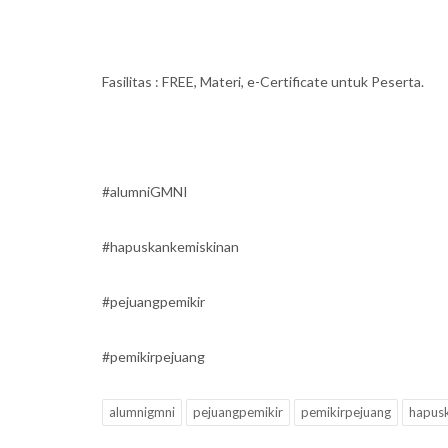
Fasilitas : FREE, Materi, e-Certificate untuk Peserta.
#alumniGMNI
#hapuskankemiskinan
#pejuangpemikir
#pemikirpejuang
alumnigmni
pejuangpemikir
pemikirpejuang
hapus