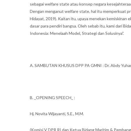
sebagai welfare state atau konsep negara kesejahteraa
Dengan menganut welfare state, hal itu memperkuat prin
Hidayat, 2019). Kaitan itu, upaya menekan kemiskinan
dasar para pendiri bangsa. Oleh sebab itu, kami dari
Indonesia: Menelaah Model, Strategi dan Solusinya".
A. SAMBUTAN KHUSUS DPP PA GMNI : Dr. Abdy Yuhana,
B. _OPENING SPEECH_ :
Hj. Novita Wijayanti, S.E., M.M.
(Komisi V DPR RI dan Ketua Bidang Maritim & Pemba