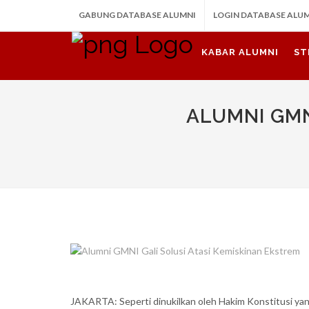
GABUNG DATABASE ALUMNI
LOGIN DATABASE ALU
KABAR ALUMNI
ST
ALUMNI GMN
JAKARTA: Seperti dinukilkan oleh Hakim Konstitusi y