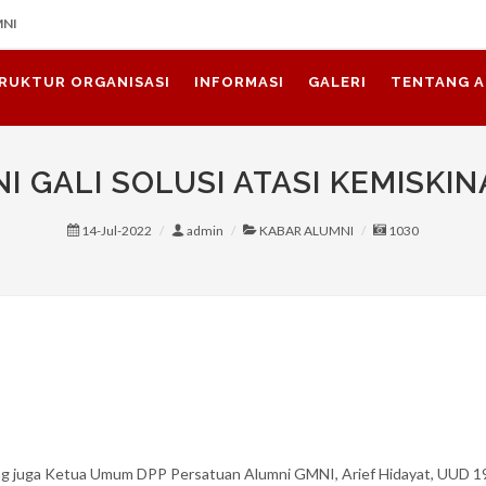
MNI
RUKTUR ORGANISASI
INFORMASI
GALERI
TENTANG A
I GALI SOLUSI ATASI KEMISKI
14-Jul-2022
admin
KABAR ALUMNI
1030
ang juga Ketua Umum DPP Persatuan Alumni GMNI, Arief Hidayat, UUD 