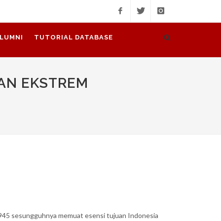
facebook
twitter
instagram
LUMNI
TUTORIAL DATABASE
NAN EKSTREM
1945 sesungguhnya memuat esensi tujuan Indonesia