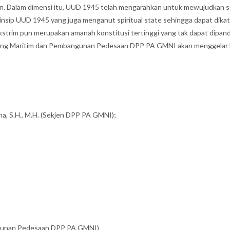
n. Dalam dimensi itu, UUD 1945 telah mengarahkan untuk mewujudkan suat
sip UUD 1945 yang juga menganut spiritual state sehingga dapat dikatak
 ekstrim pun merupakan amanah konstitusi tertinggi yang tak dapat dip
 Bidang Maritim dan Pembangunan Pedesaan DPP PA GMNI akan menggelar 
 S.H., M.H. (Sekjen DPP PA GMNI);
ngunan Pedesaan DPP PA GMNI)