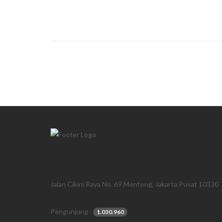
Jalan Cikini Raya No. 69 Menteng, Jakarta Pusat 10330
Pengunjung :
1.030.960